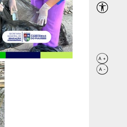
A +
A -