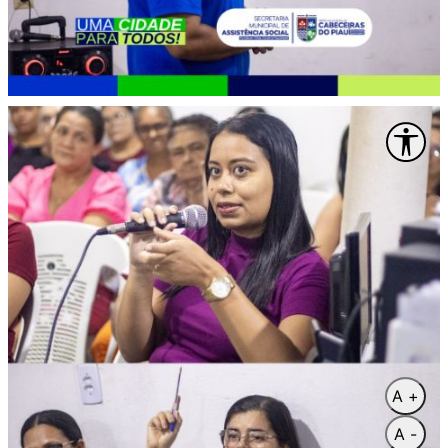
A +
A -