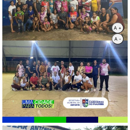
A +
A -