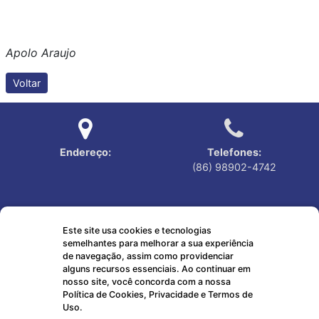
Apolo Araujo
Voltar
Endereço:
Telefones:
(86) 98902-4742
Este site usa cookies e tecnologias
semelhantes para melhorar a sua experiência
Horário de atendimento:
Emails:
de navegação, assim como providenciar
7:30 às 13:00
ouvidoriacabeceiras@gmail.com
alguns recursos essenciais. Ao continuar em
nosso site, você concorda com a nossa
Política de Cookies, Privacidade e Termos de
Uso.