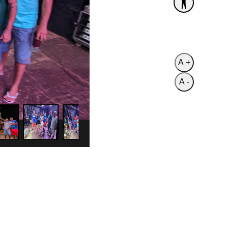
A +
A -