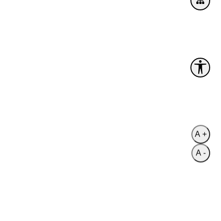
A +
A -