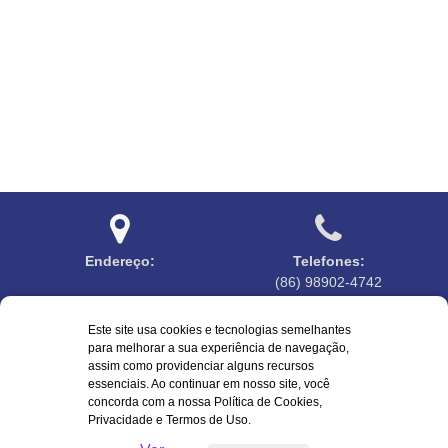
Endereço:
Telefones:
(86) 98902-4742
Este site usa cookies e tecnologias semelhantes
para melhorar a sua experiência de navegação,
assim como providenciar alguns recursos
essenciais. Ao continuar em nosso site, você
Horário de atendimento:
Emails:
concorda com a nossa Política de Cookies,
7:30 às 13:00
ouvidoriacabeceiras@gmail.com
Privacidade e Termos de Uso.